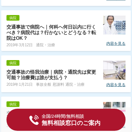
病院
交通事故で病院へ｜何科へ何日以内に行く
べき？病院代は？行かないとどうなる？転
院はOK？
内容を見る
2019年3月12日
通院・治療
病院
交通事故の怪我治療｜病院・通院先は変更
可能？治療費は誰が支払う？
2019年1月21日
事故全般 慰謝料 通院・治療
内容を見る
病院
交通事故の病院選び｜病院選びが加害者側
全国/24時間/無料相談
への賠償請求に影響する？
無料相談窓口のご案内
2018年10月25日
保険 慰謝料 通院・治療
内容を見る