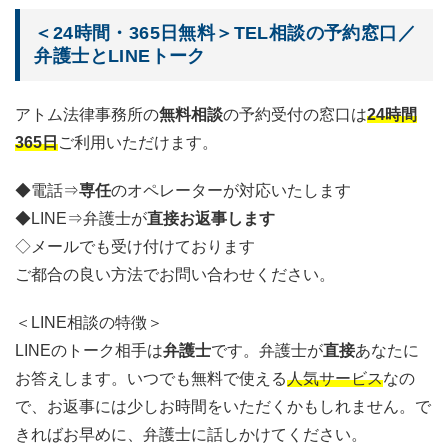
＜24時間・365日無料＞TEL相談の予約窓口／
弁護士とLINEトーク
アトム法律事務所の
無料相談
の予約受付の窓口は
24時間
365日
ご利用いただけます。
◆電話⇒
専任
のオペレーターが対応いたします
◆LINE⇒弁護士が
直接お返事します
◇メールでも受け付けております
ご都合の良い方法でお問い合わせください。
＜LINE相談の特徴＞
LINEのトーク相手は
弁護士
です。弁護士が
直接
あなたに
お答えします。いつでも無料で使える
人気サービス
なの
で、お返事には少しお時間をいただくかもしれません。で
きればお早めに、弁護士に話しかけてください。