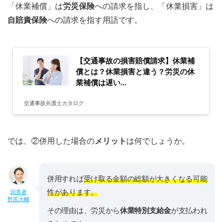
「休業補償」は
労災保険
への請求を指し、「休業損害」は
自賠責保険
への請求を指す用語です。
【交通事故の損害賠償請求】休業補
償とは？休業損害と違う？労災の休
業補償は遅い...
交通事故弁護士カタログ
では、②併用した場合の
メリット
は何でしょうか。
併用すれば
受け取る金額の総額が大きくなる可能
性があります。
回答者
野尻大輔
その理由は、労災から
休業特別支給金
が支払われ