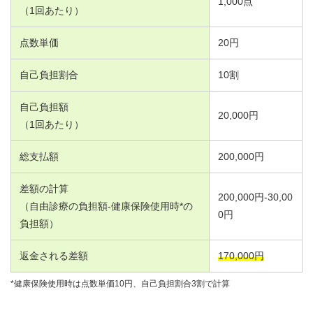
1,000
点
（
1
回あたり）
点数単価
20
円
自己負担割合
10
割
自己負担額
20,000
円
（
1
回あたり）
総支払額
200,000
円
差額の計算
200,000
円-
30,00
（自由診療の負担額-健康保険使用時*の
0
円
負担額）
返金される差額
170,000
円
*健康保険使用時は点数単価10円、自己負担割合3割で計算