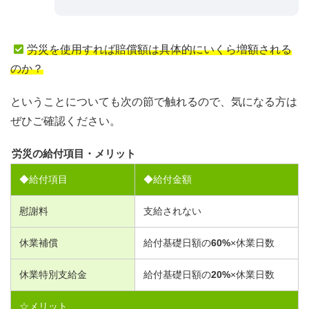
労災を使用すれば賠償額は具体的にいくら増額される
のか？
ということについても次の節で触れるので、気になる方は
ぜひご確認ください。
労災の給付項目・メリット
◆給付項目
◆給付金額
慰謝料
支給されない
休業補償
給付基礎日額の
60
%
×休業日数
休業特別支給金
給付基礎日額の
20
%
×休業日数
☆メリット