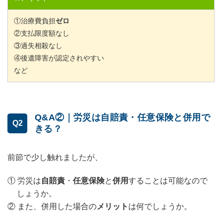
①治療費負担
ゼロ
②支払限度額なし
③過失相殺なし
④後遺障害が認定されやすい
など
Q&A②｜労災は自賠責・任意保険と併用で
Q2
きる？
前節で少し触れましたが、
① 労災は
自賠責
・
任意保険
と
併用
することは可能なので
しょうか。
② また、併用した場合の
メリット
は何でしょうか。