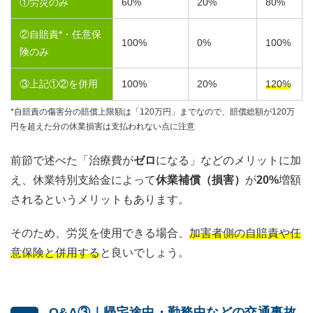
①労災のみ
60
%
20
%
80
%
②自賠責*・任意保
100
%
0
%
100
%
険のみ
③上記①②を併用
100
%
20
%
120
%
*自賠責の傷害分の賠償上限額は「120万円」までなので、賠償総額が120万
円を超えた分の休業損害は支払われない点に注意
前節で述べた「治療費が
ゼロ
になる」などのメリットに加
え、休業特別支給金によって
休業補償（損害）
が
20%
増額
されるというメリットもあります。
そのため、労災を使用できる場合、
加害者側の自賠責や任
意保険と併用する
と良いでしょう。
Q&A③｜帰宅途中・勤務中などの交通事故