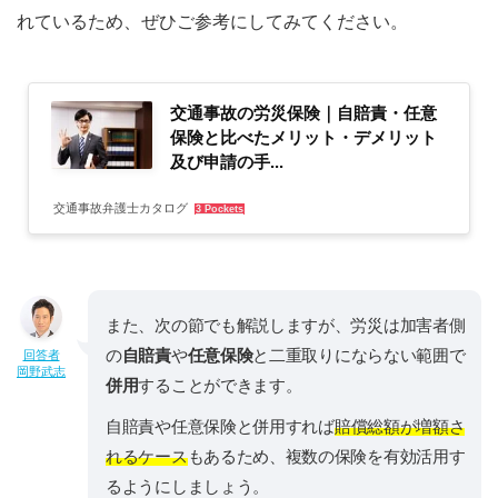
れているため、ぜひご参考にしてみてください。
交通事故の労災保険｜自賠責・任意
保険と比べたメリット・デメリット
及び申請の手...
交通事故弁護士カタログ
3 Pockets
また、次の節でも解説しますが、労災は加害者側
の
自賠責
や
任意保険
と二重取りにならない範囲で
回答者
岡野武志
併用
することができます。
自賠責や任意保険と併用すれば
賠償総額が増額さ
れるケース
もあるため、複数の保険を有効活用す
るようにしましょう。