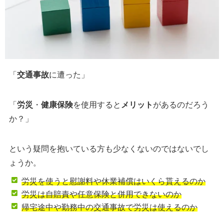
「
交通事故
に遭った」
「
労災
・
健康保険
を使用すると
メリット
があるのだろう
か？」
という疑問を抱いている方も少なくないのではないでし
ょうか。
労災を使うと慰謝料や休業補償はいくら貰えるのか
労災は自賠責や任意保険と併用できないのか
帰宅途中や勤務中の交通事故で労災は使えるのか