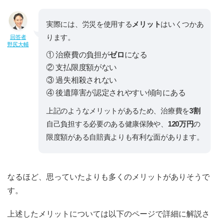
実際には、労災を使用する
メリット
はいくつかあ
ります。
回答者
野尻大輔
① 治療費の負担が
ゼロ
になる
② 支払限度額がない
③ 過失相殺されない
④ 後遺障害が認定されやすい傾向にある
上記のようなメリットがあるため、治療費を
3割
自己負担する必要のある健康保険や、
120万円
の
限度額がある自賠責よりも有利な面があります。
なるほど、思っていたよりも多くのメリットがありそうで
す。
上述したメリットについては以下のページで詳細に解説さ