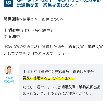
Q3
は通勤災害・業務災害になる？
労災保険
を使用できる条件について。
①
通勤中
（出社・帰宅途中）
②
勤務中
上記①②で交通事故に遭遇した場合、
通勤災害
・
業務災害
として労災を使用できるのでしょうか。
① 通勤中②勤務中に交通事故に遭遇した場合、
労災
を使用することができます。
回答者
野尻大輔
ただし、場合によっては
通勤災害
・
業務災害
と認
められないこともある点にご注意ください。