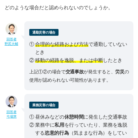
どのような場合だと認められないのでしょうか。
通勤災害の場合
回答者
①
合理的な経路および方法
で通勤していない
野尻大輔
とき
②
移動の経路を逸脱、または中断
したとき
上記①②の場合で
交通事故
が発生すると、
労災
の
使用が認められない可能性があります。
業務災害の場合
回答者
① 昼休みなどの
休憩時間
に発生した交通事故
弓場慧
② 業務中に
私用
を行っていたり、業務を逸脱
する
恣意的行為
（気ままな行為）をしてい