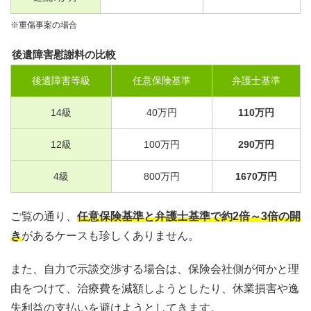
※重傷事案の場合
後遺障害慰謝料の比較
後遺障害等級
任意保険基準
弁護士基準
14
級
40
万円
110
万円
12
級
100
万円
290
万円
4
級
800
万円
1670
万円
ご覧の通り、
任意保険基準と弁護士基準で約2倍～3倍の開
き
があるケースも珍しくありません。
また、自力で示談交渉する場合は、保険会社側が何かと理
由をつけて、治療費を減額しようとしたり、休業損害や逸
失利益の支払いを避けようとしてきます。