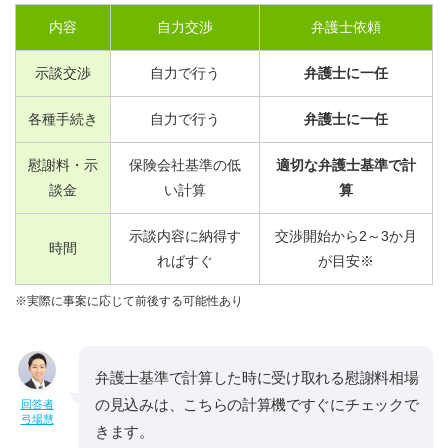
内容
自力交渉
弁護士依頼
示談交渉
自力で行う
弁護士に一任
各種手続き
自力で行う
弁護士に一任
慰謝料・示
保険会社基準の低
適切な弁護士基準で計
談金
い計算
算
示談内容に納得す
交渉開始から
2
～
3
か月
時間
ればすぐ
が目安※
※実際に事案に応じて前後する可能性あり
弁護士基準で計算した時に受け取れる慰謝料相場
の見込みは、こちらの計算機ですぐにチェックで
回答者
弓場慧
きます。