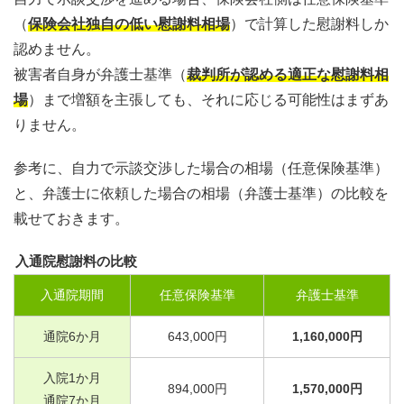
（
保険会社独自の低い慰謝料相場
）で計算した慰謝料しか
認めません。
被害者自身が弁護士基準（
裁判所が認める適正な慰謝料相
場
）まで増額を主張しても、それに応じる可能性はまずあ
りません。
参考に、自力で示談交渉した場合の相場（任意保険基準）
と、弁護士に依頼した場合の相場（弁護士基準）の比較を
載せておきます。
入通院慰謝料の比較
入通院期間
任意保険基準
弁護士基準
通院
6
か月
643,000
円
1,160,000
円
入院
1
か月
894,000
円
1,570,000
円
通院
7
か月