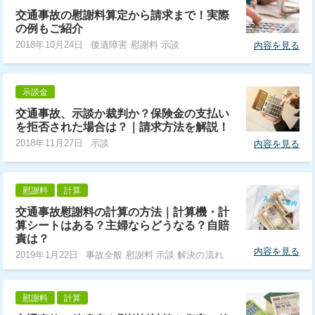
交通事故の慰謝料算定から請求まで！実際
の例もご紹介
2018年10月24日
後遺障害 慰謝料 示談
内容を見る
示談金
交通事故、示談か裁判か？保険金の支払い
を拒否された場合は？｜請求方法を解説！
2018年11月27日
示談
内容を見る
慰謝料
計算
交通事故慰謝料の計算の方法｜計算機・計
算シートはある？主婦ならどうなる？自賠
責は？
内容を見る
2019年1月22日
事故全般 慰謝料 示談 解決の流れ
慰謝料
計算