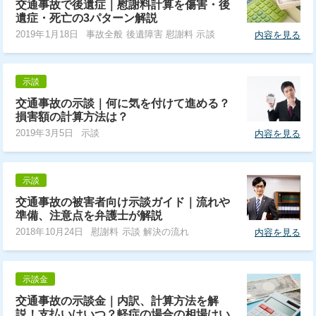
交通事故で後遺症｜慰謝料計算を傷害・後
遺症・死亡の3パターン解説
2019年1月18日
事故全般 後遺障害 慰謝料 示談
内容を見る
示談
交通事故の示談｜何に気を付けて進める？
損害額の計算方法は？
2019年3月5日
示談
内容を見る
示談
交通事故の被害者向け示談ガイド｜流れや
準備、注意点を弁護士が解説
2018年10月24日
慰謝料 示談 解決の流れ
内容を見る
示談金
交通事故の示談金｜内訳、計算方法を解
説！支払いはいつ？軽症の場合の相場はい