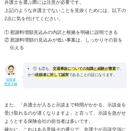
弁護士を選ぶ際には注意が必要です。
上記のような弁護士でないことを見抜くためには、以下の
2点に気を付けてください。
① 慰謝料増額見込みの内訳と根拠を明確に説明できる
② 慰謝料増額の見込みが低い事案は、しっかりその旨を
伝える
① も②も、
交通事故についての知識と経験が豊富
で、
かつ
依頼者に対して誠実
であることの証になります。
回答者
野尻大輔
また、「弁護士が入ると示談まで時間がかかる、示談金を
受け取れるのが遅くなりますよ」と言って、示談を急がせ
ようとする保険会社の担当者は多いです。
確かに、これはある意味その通りで、弁護士が示談交渉に