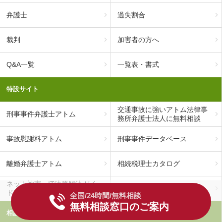
弁護士
過失割合
裁判
加害者の方へ
Q&A一覧
一覧表・書式
特設サイト
交通事故に強いアトム法律事
刑事事件弁護士アトム
務所弁護士法人に無料相談
事故慰謝料アトム
刑事事件データベース
離婚弁護士アトム
相続税理士カタログ
ネット被害・IT法務解決ガイ
労働問題解決ガイド
ド
全国/24時間/無料相談
無料相談窓口のご案内
相談先情報サイト