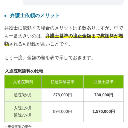
弁護士依頼のメリット
弁護士に依頼する場合のメリットは多数ありますが、中で
も一番大きいのは、
弁護士基準の適正金額まで慰謝料が増
額
される可能性が高いことです。
もう一度、金額の差を表で示しておきます。
入通院慰謝料の比較
入通院期間
任意保険基準
弁護士基準
通院
3
か月
378,000
円
730,000
円
入院
1
か月
894,000
円
1,570,000
円
通院
7
か月
※重傷事案の場合