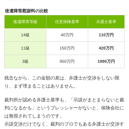
後遺障害慰謝料の比較
後遺障害等級
任意保険基準
弁護士基準
14
級
40
万円
110
万円
11
級
150
万円
420
万円
3
級
950
万円
1990
万円
残念ながら、この金額の差は、弁護士が交渉をしない限
り、まず埋まることはありません。
裁判所が認める弁護士基準も、「示談がまとまらないと裁
判になるかも」というプレッシャーがないと、保険会社に
は無視されてしまうのです。
示談交渉だけでなく、裁判のプロでもある弁護士が交渉す