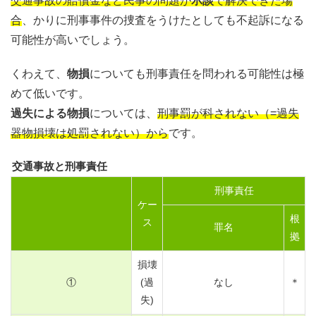
交通事故の賠償金など民事の問題が
示談
で解決できた場
合
、かりに刑事事件の捜査をうけたとしても不起訴になる
可能性が高いでしょう。
くわえて、
物損
についても刑事責任を問われる可能性は極
めて低いです。
過失による物損
については、
刑事罰が科されない（=過失
器物損壊は処罰されない）から
です。
交通事故と刑事責任
刑事責任
ケー
根
ス
罪名
拠
損壊
①
(過
なし
＊
失)