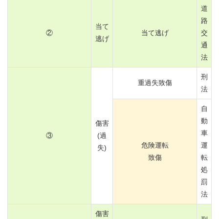
道
路
当て
②
当て逃げ
交
逃げ
通
法
刑
重過失致傷
法
自
動
傷害
車
③
(過
危険運転
運
失)
致傷
転
処
罰
法
傷害