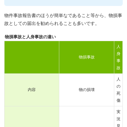
物件事故報告書のほうが簡単なであること等から、物損事
故としての届出を勧められることも多いです。
物損事故と人身事故の違い
人
身
物損事故
事
故
人
の
内容
物の損壊
死
傷
実
況
見