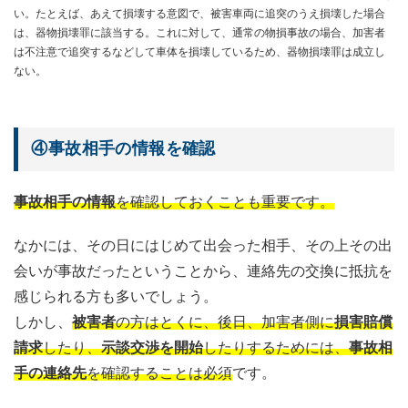
い。たとえば、あえて損壊する意図で、被害車両に追突のうえ損壊した場合
は、器物損壊罪に該当する。これに対して、通常の物損事故の場合、加害者
は不注意で追突するなどして車体を損壊しているため、器物損壊罪は成立し
ない。
④事故相手の情報を確認
事故相手の情報
を確認しておくことも重要です。
なかには、その日にはじめて出会った相手、その上その出
会いが事故だったということから、連絡先の交換に抵抗を
感じられる方も多いでしょう。
しかし、
被害者
の方はとくに、後日、加害者側に
損害賠償
請求
したり、
示談交渉を開始
したりするためには、
事故相
手の連絡先
を確認することは必須
です。