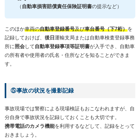
（
自動車損害賠償責任保険証明書
の提示など）
このほか
車両の
自動車登録番号
及び
車台番号（下7桁）
を
記録しておけば、
後日
運輸支局または自動車検査登録事務
所に
照会
して
自動車登録事項等証明書
が入手でき、自動車
の所有者や使用者の氏名・住所などを知ることができま
す。
⑤事故の状況を撮影記録
事故現場では警察による現場検証もおこなわれますが、自
分自身で事故状況を記録しておくことも大切です。
携帯電話のカメラ機能
を利用するなどして、記録をとって
おきましょう。