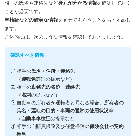
相手の氏名や連絡先など
身元が分かる情報
を確認しておく
ことが必要です。
車検証などの確実な情報
を見せてもらうことをおすすめし
ます。
具体的には、次のような情報を確認しておきましょう。
確認すべき情報
① 相手の
氏名・住所・連絡先
（
運転免許証
の提示など）
② 相手の
勤務先の名称・連絡先
（
名刺
の提示など）
③ 自動車の所有者が運転者と異なる場合、
所有者の
氏名・運転の目的・車両の通常の使用状況
等
（
自動車車検証
の提示など）
④ 相手の自賠責保険及び任意保険の
保険会社
や
契約
番号