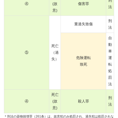
刑
④
(故
傷害罪
法
意)
刑
重過失致傷
法
自
動
死亡
車
⑤
（過
危険運転
運
失）
致死
転
処
罰
法
死亡
刑
④
(故
殺人罪
法
意)
＊刑法の器物損壊罪（261条）は、故意犯のみ処罰され、過失犯は処罰されな