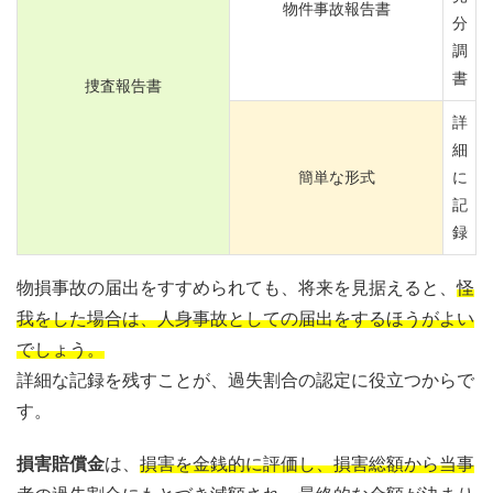
物件事故報告書
分
調
書
捜査報告書
詳
細
簡単な形式
に
記
録
物損事故の届出をすすめられても、将来を見据えると、
怪
我をした場合は、人身事故としての届出をするほうがよい
でしょう。
詳細な記録を残すことが、過失割合の認定に役立つからで
す。
損害賠償金
は、
損害を金銭的に評価し、損害総額から当事