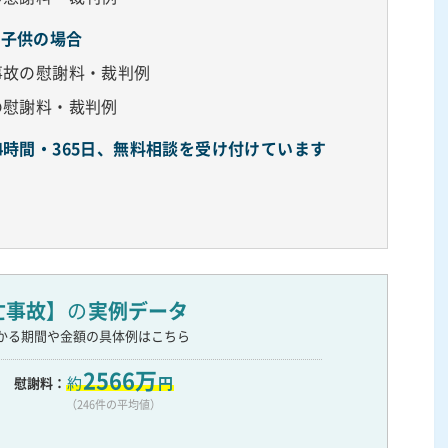
：子供の場合
事故の慰謝料・裁判例
の慰謝料・裁判例
4時間・365日、無料相談を受け付けています
亡事故】
の
実例データ
かる期間や金額の具体例はこちら
2566万
約
円
慰謝料：
（246件の平均値）