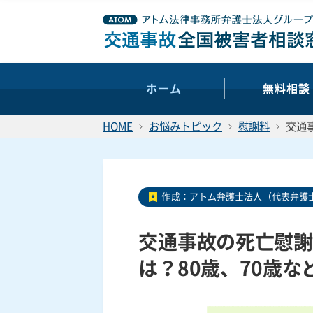
ホーム
無料相談
HOME
お悩みトピック
慰謝料
交通
作成：
アトム弁護士法人（代表弁護士
交通事故の死亡慰謝
は？80歳、70歳な