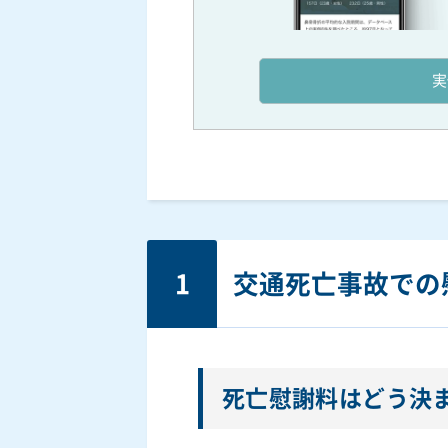
実
1
交通死亡事故での
死亡慰謝料はどう決