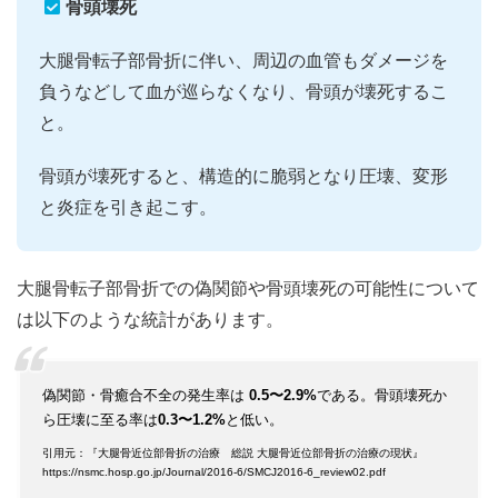
骨頭壊死
大腿骨転子部骨折に伴い、周辺の血管もダメージを
負うなどして血が巡らなくなり、骨頭が壊死するこ
と。
骨頭が壊死すると、構造的に脆弱となり圧壊、変形
と炎症を引き起こす。
大腿骨転子部骨折での偽関節や骨頭壊死の可能性について
は以下のような統計があります。
偽関節・骨癒合不全の発生率は
0.5〜2.9%
である。骨頭壊死か
ら圧壊に至る率は
0.3〜1.2%
と低い。
引用元：『大腿骨近位部骨折の治療 総説 大腿骨近位部骨折の治療の現状』
https://nsmc.hosp.go.jp/Journal/2016-6/SMCJ2016-6_review02.pdf