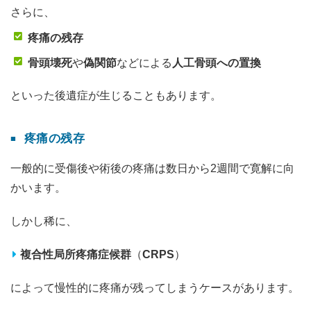
さらに、
疼痛の残存
骨頭壊死
や
偽関節
などによる
人工骨頭への置換
といった後遺症が生じることもあります。
疼痛の残存
一般的に受傷後や術後の疼痛は数日から2週間で寛解に向
かいます。
しかし稀に、
複合性局所疼痛症候群
（
CRPS
）
によって慢性的に疼痛が残ってしまうケースがあります。