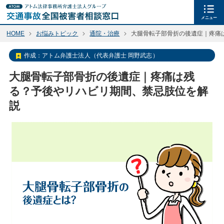
メニュー
HOME
お悩みトピック
通院・治療
大腿骨転子部骨折の後遺症｜疼痛
作成：
アトム弁護士法人（代表弁護士 岡野武志）
大腿骨転子部骨折の後遺症｜疼痛は残
る？予後やリハビリ期間、禁忌肢位を解
説