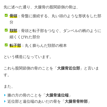
先に述べた通り、大腿骨の股関節側の骨は、
骨頭
：骨盤に接続する、丸い頭のような形状をした部
分
頚部
：骨頭と転子部をつなぐ、ダンベルの柄のように
細くくびれた部分
転子部
：丸く膨らんだ頚部の根本
という構造になっています。
これら股関節側の骨のことを「
大腿骨近位部
」と言いま
す。
また、
膝の方の骨のことを「
大腿骨遠位端
」
近位部と遠位端のあいだの骨を「
大腿骨骨幹部
」