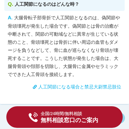
人工関節になるのはどんな時？
大腿骨転子部骨折で人工関節となるのは、偽関節や
骨頭壊死が発生した場合です。偽関節とは骨の治癒が
中断されて、関節の可動域などに異常が生じている状
態のこと、骨頭壊死とは骨折に伴い周辺の血管もダメ
ージを負うなどして、骨に血が巡らなくなり骨頭が壊
死することです。こうした状態が発生した場合は、大
腿骨骨頭や頚部を切除し、大腿骨に金属やセラミック
でできた人工骨頭を接続します。
人工関節になる場合と禁忌大尉禁忌肢位
全国/24時間/無料相談
Twitter
Fa
無料相談窓口のご案内