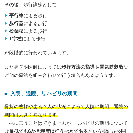
その後、歩行訓練として
平行棒
による歩行
歩行器
による歩行
松葉杖
による歩行
T字杖
による歩行
が段階的に行われていきます。
また病院や医師によっては
歩行方法の指導
や
電気筋刺激
な
ど他の療法を組み合わせて行う場合もあるようです。
入院、通院、リハビリの期間
骨折の態様や患者本人の状況によって入院の期間、通院の
期間は大きく異なります
。
一概に言うことはできませんが、リハビリの期間について
は
最低でも6か月程度は行うべきである
という指針が公開