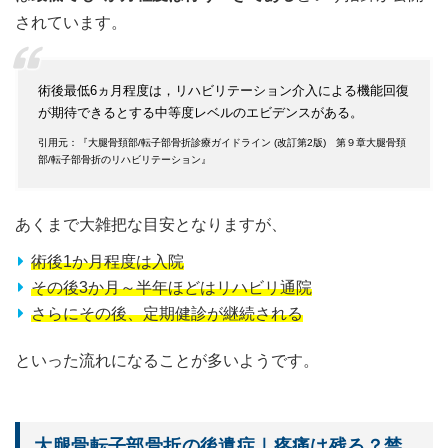
されています。
術後最低6ヵ月程度は，リハビリテーション介入による機能回復
が期待できるとする中等度レベルのエビデンスがある。
引用元：『大腿骨頚部/転子部骨折診療ガイドライン (改訂第2版) 第９章大腿骨頚
部/転子部骨折のリハビリテーション』
あくまで大雑把な目安となりますが、
術後1か月程度は入院
その後3か月～半年ほどはリハビリ通院
さらにその後、定期健診が継続される
といった流れになることが多いようです。
大腿骨転子部骨折の後遺症｜疼痛は残る？禁