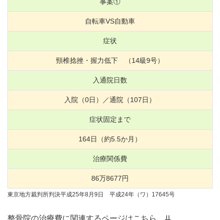
事案①
自転車VS自動車
症状
頸椎捻挫・握力低下 （
14
級
9
号）
入通院日数
入院（
0
日）／通院（
107
日）
症状固定まで
164
日（約
5.5
か月）
治療関係費
86
万
8677
円
東京地方裁判所判決平成25年8月9日 平成24年（ワ）17645号
整骨院の治療費に関連するページはこちら。⇊