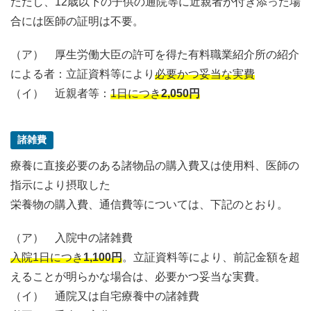
ただし、12歳以下の子供の通院等に近親者が付き添った場
合には医師の証明は不要。
（ア） 厚生労働大臣の許可を得た有料職業紹介所の紹介
による者：立証資料等により
必要かつ妥当な実費
（イ） 近親者等：
1日につき
2,050円
諸雑費
療養に直接必要のある諸物品の購入費又は使用料、医師の
指示により摂取した
栄養物の購入費、通信費等については、下記のとおり。
（ア） 入院中の諸雑費
入院1日につき
1,100円
。立証資料等により、前記金額を超
えることが明らかな場合は、必要かつ妥当な実費。
（イ） 通院又は自宅療養中の諸雑費