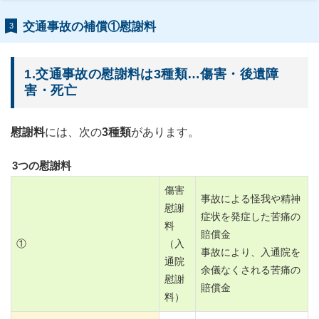
交通事故の補償①慰謝料
3
1.交通事故の慰謝料は3種類…傷害・後遺障
害・死亡
慰謝料
には、次の
3種類
があります。
3つの慰謝料
傷害
事故による怪我や精神
慰謝
症状を発症した苦痛の
料
賠償金
①
（入
事故により、入通院を
通院
余儀なくされる苦痛の
慰謝
賠償金
料）