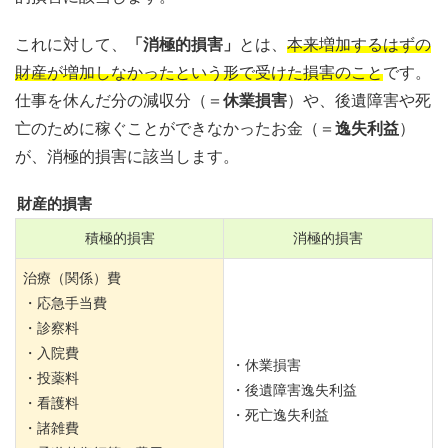
これに対して、
「消極的損害」
とは、
本来増加するはずの
財産が増加しなかったという形で受けた損害のこと
です。
仕事を休んだ分の減収分（＝
休業損害
）や、後遺障害や死
亡のために稼ぐことができなかったお金（＝
逸失利益
）
が、消極的損害に該当します。
財産的損害
積極的損害
消極的損害
治療（関係）費
・応急手当費
・診察料
・入院費
・休業損害
・投薬料
・後遺障害逸失利益
・看護料
・死亡逸失利益
・諸雑費