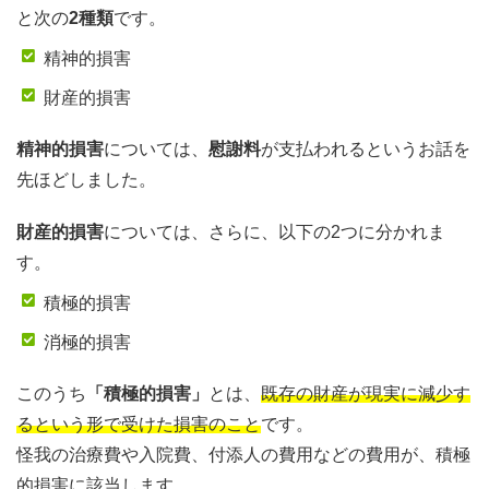
と次の
2種類
です。
精神的損害
財産的損害
精神的損害
については、
慰謝料
が支払われるというお話を
先ほどしました。
財産的損害
については、さらに、以下の2つに分かれま
す。
積極的損害
消極的損害
このうち
「積極的損害」
とは、
既存の財産が現実に減少す
るという形で受けた損害のこと
です。
怪我の治療費や入院費、付添人の費用などの費用が、積極
的損害に該当します。