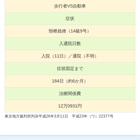
歩行者VS自動車
症状
頸椎捻挫（
14
級
9
号）
入通院日数
入院（
11
日）／通院（不明）
症状固定まで
184
日（約
6
か月）
治療関係費
12
万
0931
円
東京地方裁判所判決平成26年3月11日 平成23年（ワ）22377号