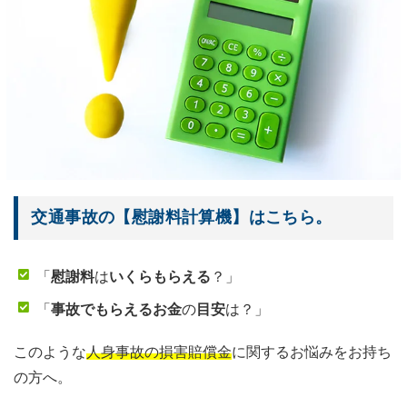
交通事故の【慰謝料計算機】はこちら。
「
慰謝料
は
いくらもらえる
？」
「
事故でもらえるお金
の
目安
は？」
このような
人身事故の損害賠償金
に関するお悩みをお持ち
の方へ。