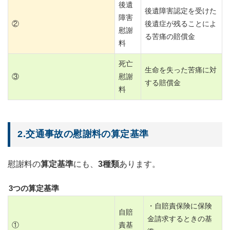
後遺
後遺障害認定を受けた
障害
②
後遺症が残ることによ
慰謝
る苦痛の賠償金
料
死亡
生命を失った苦痛に対
③
慰謝
する賠償金
料
2.交通事故の慰謝料の算定基準
慰謝料の
算定基準
にも、
3種類
あります。
3つの算定基準
・自賠責保険に保険
自賠
金請求するときの基
①
責基