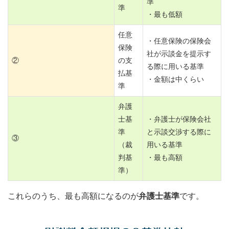
準
準
・最も低額
任意
・任意保険の保険会
保険
社が示談金を提示す
②
の支
る際に用いる基準
払基
・金額は中くらい
準
弁護
士基
・弁護士が保険会社
準
と示談交渉する際に
③
（裁
用いる基準
判基
・最も高額
準）
これらのうち、最も高額になるのが
弁護士基準
です。