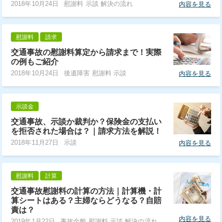
2018年10月24日
慰謝料 示談 解決の流れ
内容を見る
慰謝料
請求
交通事故の慰謝料算定から請求まで！実際
の例もご紹介
2018年10月24日
後遺障害 慰謝料 示談
内容を見る
示談金
交通事故、示談か裁判か？保険金の支払い
を拒否された場合は？｜請求方法を解説！
2018年11月27日
示談
内容を見る
慰謝料
計算
交通事故慰謝料の計算の方法｜計算機・計
算シートはある？主婦ならどうなる？自賠
責は？
内容を見る
2019年1月22日
事故全般 慰謝料 示談 解決の流れ