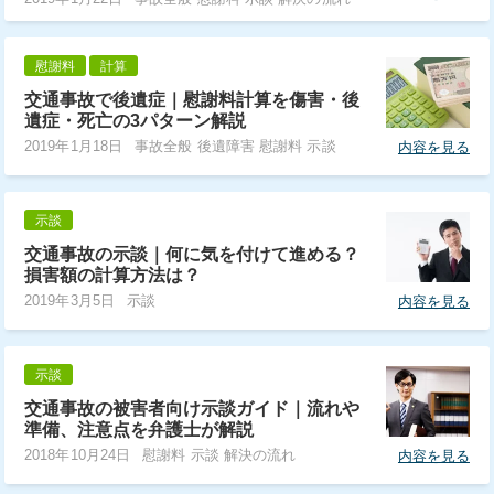
慰謝料
計算
交通事故で後遺症｜慰謝料計算を傷害・後
遺症・死亡の3パターン解説
2019年1月18日
事故全般 後遺障害 慰謝料 示談
内容を見る
示談
交通事故の示談｜何に気を付けて進める？
損害額の計算方法は？
2019年3月5日
示談
内容を見る
示談
交通事故の被害者向け示談ガイド｜流れや
準備、注意点を弁護士が解説
2018年10月24日
慰謝料 示談 解決の流れ
内容を見る