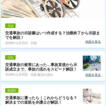
示談
交通事故の示談書はいつ作成する？治療終了から示談ま
でを解説！
内容を見る
2018年11月15日
示談
示談
交通事故の被害にあった…事故直後から示
談成立まで、事故の流れをスピード解説！
2018年11月20日
示談 解決の流れ
内容を見る
慰謝料
交通事故に遭ったら｜これからどうなる？
解決までの道筋を弁護士が解説！