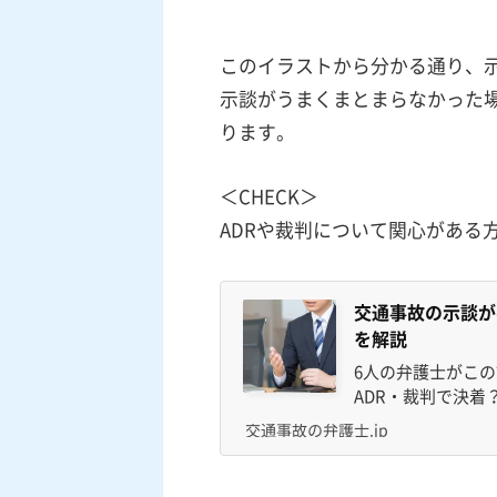
このイラストから分かる通り、
示談がうまくまとまらなかった場
ります。
＜CHECK＞
ADRや裁判について関心がある
交通事故の示談が
を解説
6人の弁護士がこ
ADR・裁判で決
どんなケース？A
交通事故の弁護士.jp
の示談にくわしい