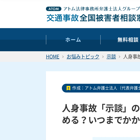
ホーム
無料相談
HOME
お悩みトピック
示談
人身事
作成：
アトム弁護士法人（代表弁護士
人身事故「示談」の
める？いつまでかか