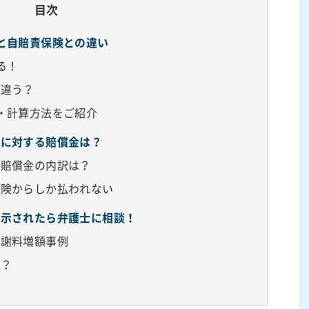
目次
と自賠責保険との違い
る！
う違う？
・計算方法をご紹介
損に対する賠償金は？
！賠償金の内訳は？
保険からしか払われない
提示されたら弁護士に相談！
慰謝料増額事例
は？