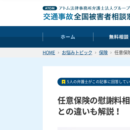
ホーム
無料相談
HOME
お悩みトピック
保険
任意保
5人の弁護士がこの記事に回答して
任意保険の慰謝料相
との違いも解説！