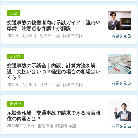
示談
交通事故の被害者向け示談ガイド｜流れや
準備、注意点を弁護士が解説
2018年10月24日
慰謝料 示談 解決の流れ
内容を見る
示談金
交通事故の示談金｜内訳、計算方法を解
説！支払いはいつ？軽症の場合の相場はい
くら？
内容を見る
2018年12月18日
弁護士 示談 解決の流れ
示談金
示談金相場｜交通事故で請求できる損害賠
償の内容とは？
2018年11月8日
後遺障害 慰謝料 示談
内容を見る