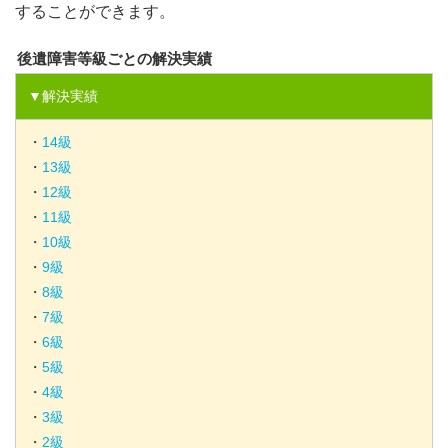
することができます。
後遺障害等級ごとの解決実績
▼解決実績
・
14
級
・
13
級
・
12
級
・
11
級
・
10
級
・
9
級
・
8
級
・
7
級
・
6
級
・
5
級
・
4
級
・
3
級
・
2
級