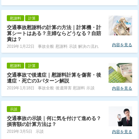
慰謝料
計算
交通事故慰謝料の計算の方法｜計算機・計
算シートはある？主婦ならどうなる？自賠
責は？
内容を見る
2019年1月22日
事故全般 慰謝料 示談 解決の流れ
慰謝料
計算
交通事故で後遺症｜慰謝料計算を傷害・後
遺症・死亡の3パターン解説
2019年1月18日
事故全般 後遺障害 慰謝料 示談
内容を見る
示談
交通事故の示談｜何に気を付けて進める？
損害額の計算方法は？
2019年3月5日
示談
内容を見る