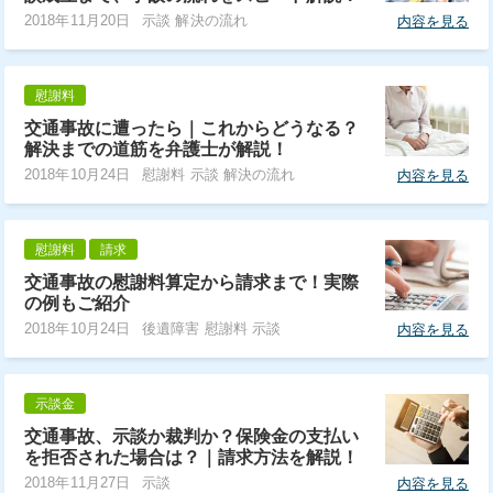
2018年11月20日
示談 解決の流れ
内容を見る
慰謝料
交通事故に遭ったら｜これからどうなる？
解決までの道筋を弁護士が解説！
2018年10月24日
慰謝料 示談 解決の流れ
内容を見る
慰謝料
請求
交通事故の慰謝料算定から請求まで！実際
の例もご紹介
2018年10月24日
後遺障害 慰謝料 示談
内容を見る
示談金
交通事故、示談か裁判か？保険金の支払い
を拒否された場合は？｜請求方法を解説！
2018年11月27日
示談
内容を見る